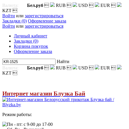
Валюта:
Бел.руб

RUB

USD

EUR

KZT

Войти
или
зарегистрироваться
Закладки (0)
Оформление заказа
Войти
или
зарегистрироваться
Личный кабинет
Закладки (0)
Корзина покупок
Оформление заказа
Найти
Валюта:
Бел.руб

RUB

USD

EUR

KZT

Интернет магазин Блузка Бай
Режим работы:
Пн - пт: с 9-00 до 17-00