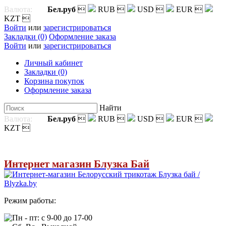
Валюта:
Бел.руб

RUB

USD

EUR

KZT

Войти
или
зарегистрироваться
Закладки (0)
Оформление заказа
Войти
или
зарегистрироваться
Личный кабинет
Закладки (0)
Корзина покупок
Оформление заказа
Найти
Валюта:
Бел.руб

RUB

USD

EUR

KZT

Интернет магазин Блузка Бай
Режим работы:
Пн - пт: с 9-00 до 17-00