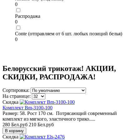
0
Распродажа
0
Conte (отправляем от 6 шт. любых позиций белья)
0
Акция, АКЦИИ, СКИДКИ, РАСПРОДАЖАи, скидки, распродажа, платья, блузки, туники, комплекты, магазин распродажа, купить распродажа, интернет распродажа, распродажа в москве, каталог распродажа, распродажа недорого, цены распродажа, купить недорого распродажа, распродажа женских, распродажа в спб, распродажа купить в москве, сайт распродажа, официальная распродажа, распродажа скидки, официальный сайт распродажа, акции распродажа, распродажа одежды, распродажа 2020, дешевая распродажа, каталог товаров распродажа, распродажа от производителя недорого, распродажи в интернет магазинах, официальные магазины распродаж, сайт распродаж магазинов, распродажа интернет магазин официальный, женский магазин распродаж, распродажи скидки акции, магазин распродаж каталог, скидки 2022, акции 2022, промо 2022, распродажа 2022 года, распродажа 2023, скидки 2023,
промо 2023
Белорусский трикотаж! АКЦИИ,
СКИДКИ, РАСПРОДАЖА!
Сортировка:
На странице:
Скидка
Комплект Bm-3100-100
Размер: 58. Рост 170 см. Потрясающий современный
комплект из мягкого, эластичного трико.....
280 Бел.руб
210 Бел.руб
Скидка