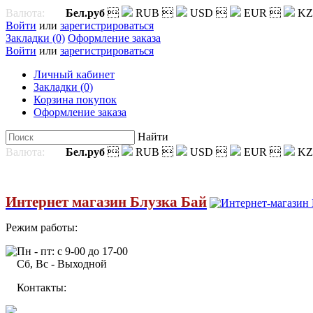
Валюта:
Бел.руб

RUB

USD

EUR

KZ
Войти
или
зарегистрироваться
Закладки (0)
Оформление заказа
Войти
или
зарегистрироваться
Личный кабинет
Закладки (0)
Корзина покупок
Оформление заказа
Найти
Валюта:
Бел.руб

RUB

USD

EUR

KZ
Интернет магазин Блузка Бай
Режим работы:
Пн - пт: с 9-00 до 17-00
Сб, Вс - Выходной
Контакты: