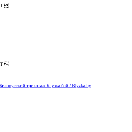
T

T
