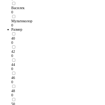
Василек
0
Мультиколор
0
Размер
40
0
42
0
44
0
46
0
48
0
50