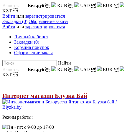
Валюта:
Бел.руб

RUB

USD

EUR

KZT

Войти
или
зарегистрироваться
Закладки (0)
Оформление заказа
Войти
или
зарегистрироваться
Личный кабинет
Закладки (0)
Корзина покупок
Оформление заказа
Найти
Валюта:
Бел.руб

RUB

USD

EUR

KZT

Интернет магазин Блузка Бай
Режим работы:
Пн - пт: с 9-00 до 17-00