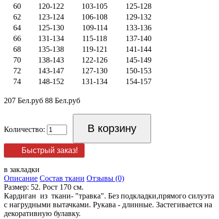
60
120-122
103-105
125-128
62
123-124
106-108
129-132
64
125-130
109-114
133-136
66
131-134
115-118
137-140
68
135-138
119-121
141-144
70
138-143
122-126
145-149
72
143-147
127-130
150-153
74
148-152
131-134
154-157
207 Бел.руб
88 Бел.руб
Количество:
Быстрый заказ!
в закладки
Описание
Состав ткани
Отзывы (0)
Размер: 52. Рост 170 см.
Кардиган из ткани- "травка". Без подкладки,прямого силуэта
с нагрудными вытачками. Рукава - длинные. Застегивается на
декоративную булавку.