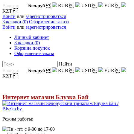
Валюта:
Бел.руб

RUB

USD

EUR

KZT

Войти
или
зарегистрироваться
Закладки (0)
Оформление заказа
Войти
или
зарегистрироваться
Личный кабинет
Закладки (0)
Корзина покупок
Оформление заказа
Найти
Валюта:
Бел.руб

RUB

USD

EUR

KZT

Интернет магазин Блузка Бай
Режим работы:
Пн - пт: с 9-00 до 17-00