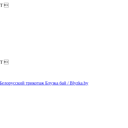
T

T
