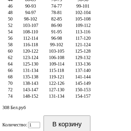
46
90-93
74-77
99-101
48
94-97
78-81
102-104
50
98-102
82-85
105-108
52
103-107
86-90
109-112
54
108-110
91-95
113-116
56
112-114
96-98
117-120
58
116-118
99-102
121-124
60
120-122
103-105
125-128
62
123-124
106-108
129-132
64
125-130
109-114
133-136
66
131-134
115-118
137-140
68
135-138
119-121
141-144
70
138-143
122-126
145-149
72
143-147
127-130
150-153
74
148-152
131-134
154-157
308 Бел.руб
Количество: