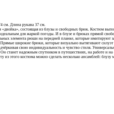
74 см. Длина рукава
37 см.
я «двойка», состоящая из блузы и свободных брюк. Костюм вып
го идеальным для жаркой погоды. И в блузе и брюках прямой сво
ьных элемента рюши на передней планке, которые имитируют за
Прямые широкие брюки, которые визуально вытягивают силуэт и
одчёркивая свою индивидуальность и чувство стиля. Универсаль
 Он станет надежным спутником в путешествиях, на работе и на
ету из этого костюма можно сделать несколько ансамблей: блузу