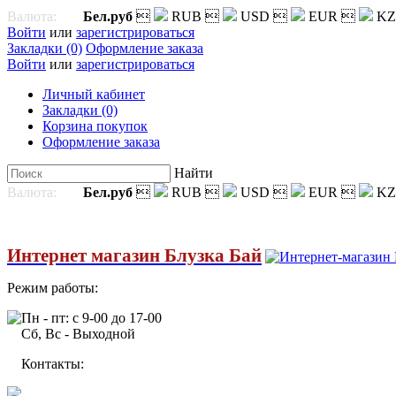
Валюта:
Бел.руб

RUB

USD

EUR

KZ
Войти
или
зарегистрироваться
Закладки (0)
Оформление заказа
Войти
или
зарегистрироваться
Личный кабинет
Закладки (0)
Корзина покупок
Оформление заказа
Найти
Валюта:
Бел.руб

RUB

USD

EUR

KZ
Интернет магазин Блузка Бай
Режим работы:
Пн - пт: с 9-00 до 17-00
Сб, Вс - Выходной
Контакты: