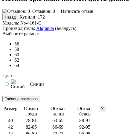
Отзывов: 0
|
Написать отзыв
Купили:
172
Модель:
Ns-4161-C
Производитель:
Algranda
(Беларусь)
Выберите размер:
56
58
60
62
64
Цвет:
Синий
Размер
Обхват
Обхват
Обхват
X
груди
талии
бедер
40
78-81
63-65
88-91
42
82-85
66-69
92-95
44
86-89
70-73
96-98