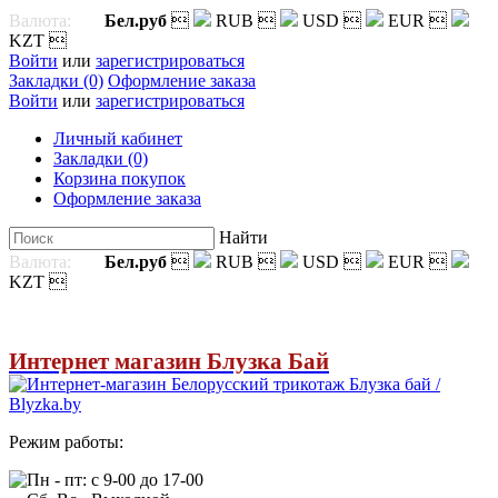
Валюта:
Бел.руб

RUB

USD

EUR

KZT

Войти
или
зарегистрироваться
Закладки (0)
Оформление заказа
Войти
или
зарегистрироваться
Личный кабинет
Закладки (0)
Корзина покупок
Оформление заказа
Найти
Валюта:
Бел.руб

RUB

USD

EUR

KZT

Интернет магазин Блузка Бай
Режим работы:
Пн - пт: с 9-00 до 17-00