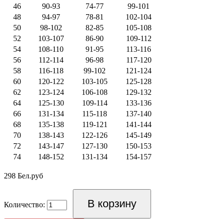
46
90-93
74-77
99-101
48
94-97
78-81
102-104
50
98-102
82-85
105-108
52
103-107
86-90
109-112
54
108-110
91-95
113-116
56
112-114
96-98
117-120
58
116-118
99-102
121-124
60
120-122
103-105
125-128
62
123-124
106-108
129-132
64
125-130
109-114
133-136
66
131-134
115-118
137-140
68
135-138
119-121
141-144
70
138-143
122-126
145-149
72
143-147
127-130
150-153
74
148-152
131-134
154-157
298 Бел.руб
Количество: