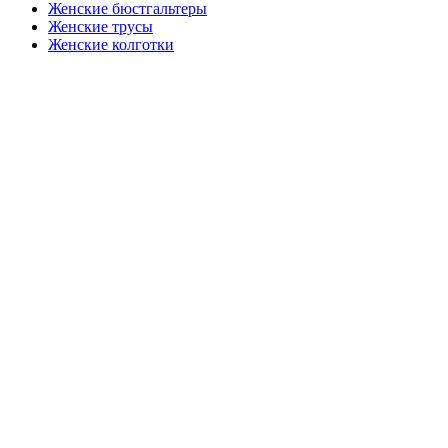
Женские бюстгальтеры
Женские трусы
Женские колготки
Закажите в подарок
Порадуйте любимых