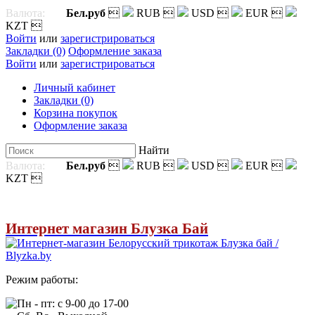
Валюта:
Бел.руб

RUB

USD

EUR

KZT

Войти
или
зарегистрироваться
Закладки (0)
Оформление заказа
Войти
или
зарегистрироваться
Личный кабинет
Закладки (0)
Корзина покупок
Оформление заказа
Найти
Валюта:
Бел.руб

RUB

USD

EUR

KZT

Интернет магазин Блузка Бай
Режим работы:
Пн - пт: с 9-00 до 17-00