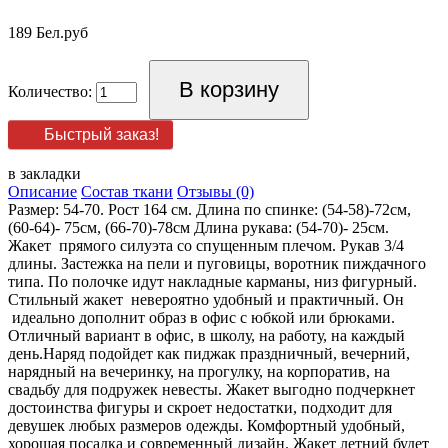
189 Бел.руб
Количество:
Быстрый заказ!
в закладки
Описание
Состав ткани
Отзывы (0)
Размер: 54-70. Рост 164 см. Длина по спинке: (54-58)-72см,
(60-64)- 75см, (66-70)-78см Длина рукава: (54-70)- 25см.
Жакет прямого силуэта со спущенным плечом. Рукав 3/4
длины. Застежка на пели и пуговицы, воротник пиждачного
типа. По полочке идут накладные карманы, низ фигурный.
Стильный жакет невероятно удобный и практичный. Он
идеально дополнит образ в офис с юбкой или брюками.
Отличный вариант в офис, в школу, на работу, на каждый
день.Наряд подойдет как пиджак праздничный, вечерний,
нарядный на вечеринку, на прогулку, на корпоратив, на
свадьбу для подружек невесты. Жакет выгодно подчеркнет
достоинства фигуры и скроет недостатки, подходит для
девушек любых размеров одежды. Комфортный удобный,
хорошая посадка и современный дизайн. Жакет летний будет