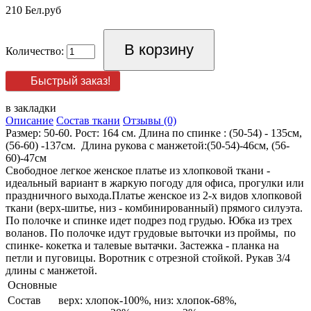
210 Бел.руб
Количество:
Быстрый заказ!
в закладки
Описание
Состав ткани
Отзывы (0)
Размер: 50-60. Рост: 164 см. Длина по спинке : (50-54) - 135см,
(56-60) -137см. Длина рукова с манжетой:(50-54)-46см, (56-
60)-47см
Свободное легкое женское платье из хлопковой ткани -
идеальный вариант в жаркую погоду для офиса, прогулки или
праздничного выхода.Платье женское из 2-х видов хлопковой
ткани (верх-шитье, низ - комбинированный) прямого силуэта.
По полочке и спинке идет подрез под грудью. Юбка из трех
воланов. По полочке идут грудовые выточки из проймы, по
спинке- кокетка и талевые вытачки. Застежка - планка на
петли и пуговицы. Воротник с отрезной стойкой. Рукав 3/4
длины с манжетой.
Основные
Состав
верх: хлопок-100%, низ: хлопок-68%,