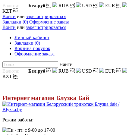
Валюта:
Бел.руб

RUB

USD

EUR

KZT

Войти
или
зарегистрироваться
Закладки (0)
Оформление заказа
Войти
или
зарегистрироваться
Личный кабинет
Закладки (0)
Корзина покупок
Оформление заказа
Найти
Валюта:
Бел.руб

RUB

USD

EUR

KZT

Интернет магазин Блузка Бай
Режим работы:
Пн - пт: с 9-00 до 17-00