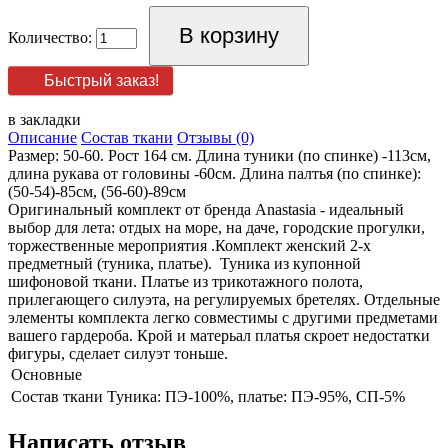
Количество:
Быстрый заказ!
в закладки
Описание
Состав ткани
Отзывы (0)
Размер: 50-60. Рост 164 см. Длина туники (по спинке) -113см,
длина рукава от головины -60см. Длина палтья (по спинке):
(50-54)-85см, (56-60)-89см
Оригинальный комплект от бренда Anastasia - идеальный
выбор для лета: отдых на море, на даче, городские прогулки,
торжественные мероприятия .Комплект женский 2-х
предметный (туника, платье). Туника из купонной
шифоновой ткани. Платье из трикотажного полота,
прилегающего силуэта, на регулируемых бретелях. Отдельные
элементы комплекта легко совместимы с другими предметами
вашего гардероба. Крой и матерьал платья скроет недостатки
фигуры, сделает силуэт тоньше.
Основные
Состав ткани
Туника: ПЭ-100%, платье: ПЭ-95%, СП-5%
Написать отзыв