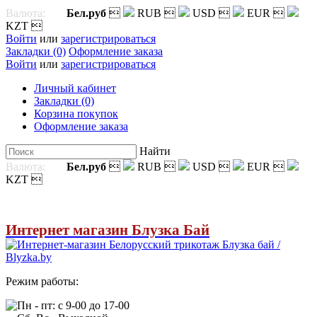
Валюта:
Бел.руб

RUB

USD

EUR

KZT

Войти
или
зарегистрироваться
Закладки (0)
Оформление заказа
Войти
или
зарегистрироваться
Личный кабинет
Закладки (0)
Корзина покупок
Оформление заказа
Найти
Валюта:
Бел.руб

RUB

USD

EUR

KZT

Интернет магазин Блузка Бай
Режим работы:
Пн - пт: с 9-00 до 17-00