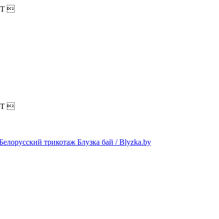
T

T
