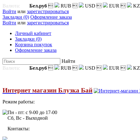
Валюта:
Бел.руб

RUB

USD

EUR

KZ
Войти
или
зарегистрироваться
Закладки (0)
Оформление заказа
Войти
или
зарегистрироваться
Личный кабинет
Закладки (0)
Корзина покупок
Оформление заказа
Найти
Валюта:
Бел.руб

RUB

USD

EUR

KZ
Интернет магазин Блузка Бай
Режим работы:
Пн - пт: с 9-00 до 17-00
Сб, Вс - Выходной
Контакты: