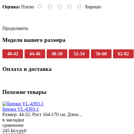
Оценка:
Плохо
Хорошо
Продолжить
Модели вашего размера
40-42
44-46
48-50
52-54
56-60
62-82
Оплата и доставка
Похожие товары
Брюки VL-4393-1
Размер: 44-52. Рост 164-170 см. Длин...
в закладки
сравнение
245 Бел.руб