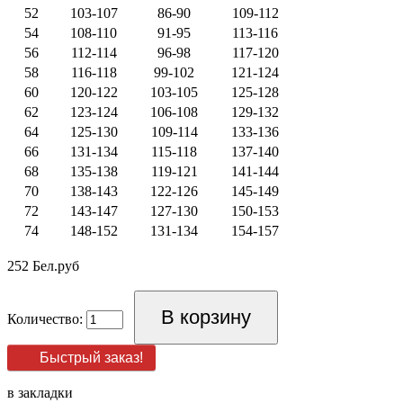
52
103-107
86-90
109-112
54
108-110
91-95
113-116
56
112-114
96-98
117-120
58
116-118
99-102
121-124
60
120-122
103-105
125-128
62
123-124
106-108
129-132
64
125-130
109-114
133-136
66
131-134
115-118
137-140
68
135-138
119-121
141-144
70
138-143
122-126
145-149
72
143-147
127-130
150-153
74
148-152
131-134
154-157
252 Бел.руб
Количество:
Быстрый заказ!
в закладки