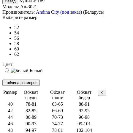
Купили:
169
Модель:
An-3021
Производитель:
Andina City (под заказ)
(Беларусь)
Выберите размер:
52
54
56
58
60
62
Цвет:
Белый
Размер
Обхват
Обхват
Обхват
X
груди
талии
бедер
40
78-81
63-65
88-91
42
82-85
66-69
92-95
44
86-89
70-73
96-98
46
90-93
74-77
99-101
48
94-97
78-81
102-104