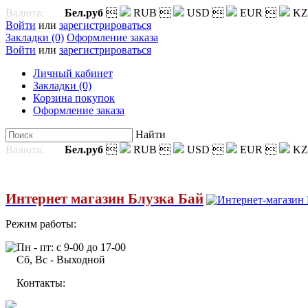
Валюта:
Бел.руб

RUB

USD

EUR

KZ
Войти
или
зарегистрироваться
Закладки (0)
Оформление заказа
Войти
или
зарегистрироваться
Личный кабинет
Закладки (0)
Корзина покупок
Оформление заказа
Найти
Валюта:
Бел.руб

RUB

USD

EUR

KZ
Интернет магазин Блузка Бай
Режим работы:
Пн - пт: с 9-00 до 17-00
Сб, Вс - Выходной
Контакты: