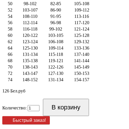
50
98-102
82-85
105-108
52
103-107
86-90
109-112
54
108-110
91-95
113-116
56
112-114
96-98
117-120
58
116-118
99-102
121-124
60
120-122
103-105
125-128
62
123-124
106-108
129-132
64
125-130
109-114
133-136
66
131-134
115-118
137-140
68
135-138
119-121
141-144
70
138-143
122-126
145-149
72
143-147
127-130
150-153
74
148-152
131-134
154-157
126 Бел.руб
Количество:
Быстрый заказ!