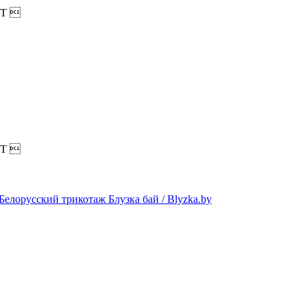
T

T
