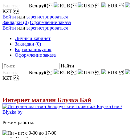
Валюта:
Бел.руб

RUB

USD

EUR

KZT

Войти
или
зарегистрироваться
Закладки (0)
Оформление заказа
Войти
или
зарегистрироваться
Личный кабинет
Закладки (0)
Корзина покупок
Оформление заказа
Найти
Валюта:
Бел.руб

RUB

USD

EUR

KZT

Интернет магазин Блузка Бай
Режим работы:
Пн - пт: с 9-00 до 17-00