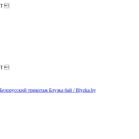
T

T
