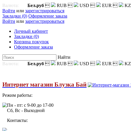
Валюта:
Бел.руб

RUB

USD

EUR

KZ
Войти
или
зарегистрироваться
Закладки (0)
Оформление заказа
Войти
или
зарегистрироваться
Личный кабинет
Закладки (0)
Корзина покупок
Оформление заказа
Найти
Валюта:
Бел.руб

RUB

USD

EUR

KZ
Интернет магазин Блузка Бай
Режим работы:
Пн - пт: с 9-00 до 17-00
Сб, Вс - Выходной
Контакты: