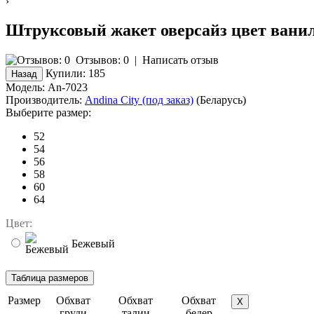
›
Штруксовый жакет оверсайз цвет вани
Отзывов: 0
|
Написать отзыв
Купили:
185
Модель:
An-7023
Производитель:
Andina City (под заказ)
(Беларусь)
Выберите размер:
52
54
56
58
60
64
Цвет:
Бежевый
Размер
Обхват
Обхват
Обхват
X
груди
талии
бедер