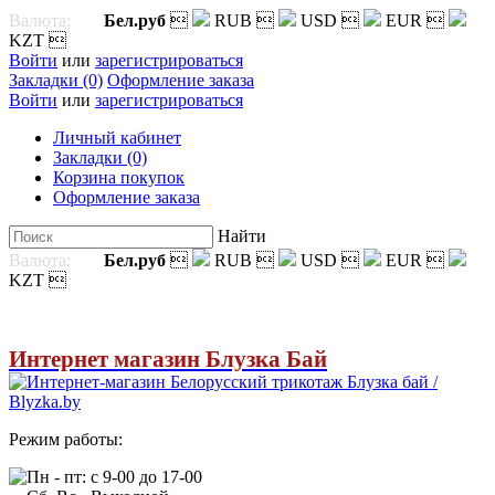
Валюта:
Бел.руб

RUB

USD

EUR

KZT

Войти
или
зарегистрироваться
Закладки (0)
Оформление заказа
Войти
или
зарегистрироваться
Личный кабинет
Закладки (0)
Корзина покупок
Оформление заказа
Найти
Валюта:
Бел.руб

RUB

USD

EUR

KZT

Интернет магазин Блузка Бай
Режим работы:
Пн - пт: с 9-00 до 17-00