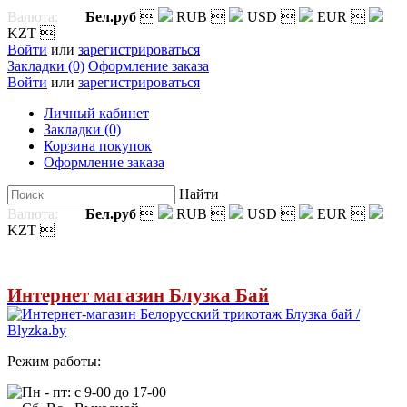
Валюта:
Бел.руб

RUB

USD

EUR

KZT

Войти
или
зарегистрироваться
Закладки (0)
Оформление заказа
Войти
или
зарегистрироваться
Личный кабинет
Закладки (0)
Корзина покупок
Оформление заказа
Найти
Валюта:
Бел.руб

RUB

USD

EUR

KZT

Интернет магазин Блузка Бай
Режим работы:
Пн - пт: с 9-00 до 17-00