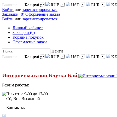
Валюта:
Бел.руб

RUB

USD

EUR

KZ
Войти
или
зарегистрироваться
Закладки (0)
Оформление заказа
Войти
или
зарегистрироваться
Личный кабинет
Закладки (0)
Корзина покупок
Оформление заказа
Найти
Валюта:
Бел.руб

RUB

USD

EUR

KZ
Интернет магазин Блузка Бай
Режим работы:
Пн - пт: с 9-00 до 17-00
Сб, Вс - Выходной
Контакты: