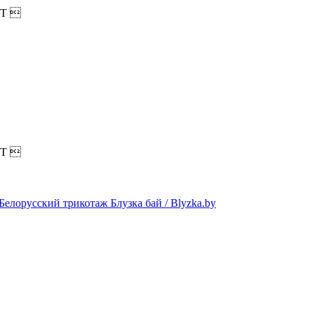
T

T
