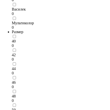
Василек
0
Мультиколор
0
Размер
40
0
42
0
44
0
46
0
48
0
50