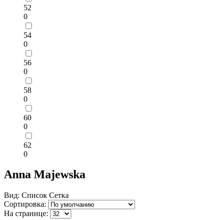
52
0
54
0
56
0
58
0
60
0
62
0
Anna Majewska
Вид:
Список
Сетка
Сортировка:
На странице: