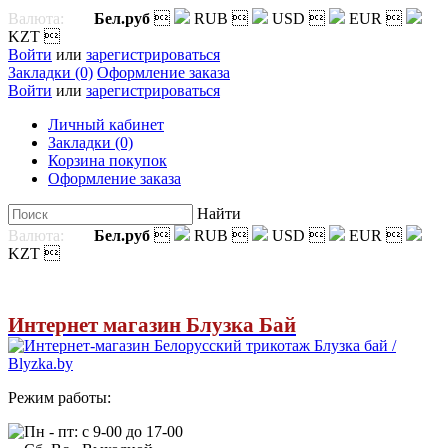
Валюта:
Бел.руб

RUB

USD

EUR

KZT

Войти
или
зарегистрироваться
Закладки (0)
Оформление заказа
Войти
или
зарегистрироваться
Личный кабинет
Закладки (0)
Корзина покупок
Оформление заказа
Найти
Валюта:
Бел.руб

RUB

USD

EUR

KZT

Интернет магазин Блузка Бай
Режим работы:
Пн - пт: с 9-00 до 17-00