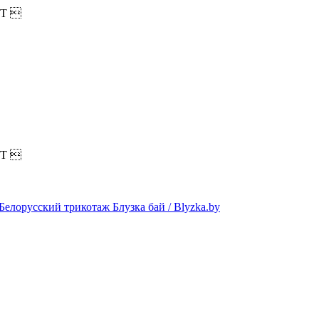
T

T
