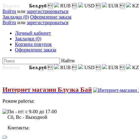
Валюта:
Бел.руб

RUB

USD

EUR

KZ
Войти
или
зарегистрироваться
Закладки (0)
Оформление заказа
Войти
или
зарегистрироваться
Личный кабинет
Закладки (0)
Корзина покупок
Оформление заказа
Найти
Валюта:
Бел.руб

RUB

USD

EUR

KZ
Интернет магазин Блузка Бай
Режим работы:
Пн - пт: с 9-00 до 17-00
Сб, Вс - Выходной
Контакты: