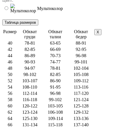
Цвет:
Мультиколор
Размер
Обхват
Обхват
Обхват
X
груди
талии
бедер
40
78-81
63-65
88-91
42
82-85
66-69
92-95
44
86-89
70-73
96-98
46
90-93
74-77
99-101
48
94-97
78-81
102-104
50
98-102
82-85
105-108
52
103-107
86-90
109-112
54
108-110
91-95
113-116
56
112-114
96-98
117-120
58
116-118
99-102
121-124
60
120-122
103-105
125-128
62
123-124
106-108
129-132
64
125-130
109-114
133-136
66
131-134
115-118
137-140