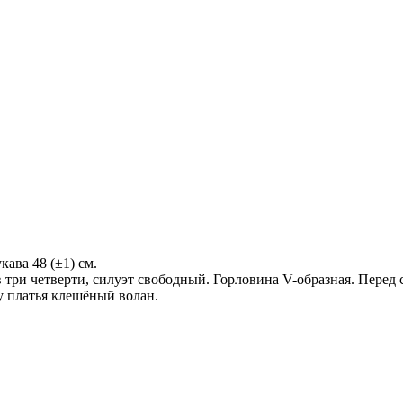
кава 48 (±1) см.
 три четверти, силуэт свободный. Горловина V-образная. Перед с
у платья клешёный волан.