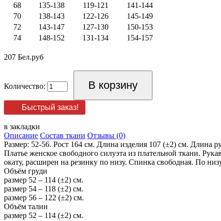
68
135-138
119-121
141-144
70
138-143
122-126
145-149
72
143-147
127-130
150-153
74
148-152
131-134
154-157
207 Бел.руб
Количество:
Быстрый заказ!
в закладки
Описание
Состав ткани
Отзывы (0)
Размер: 52-56. Рост 164 см. Длина изделия 107 (±2) см. Длина ру
Платье женское свободного силуэта из плательной ткани. Рукав
окату, расширен на резинку по низу. Спинка свободная. По низ
Объём груди
размер 52 – 114 (±2) см.
размер 54 – 118 (±2) см.
размер 56 – 122 (±2) см.
Объём талии
размер 52 – 114 (±2) см.