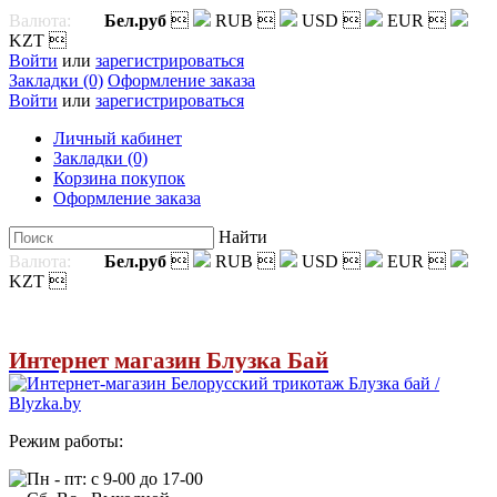
Валюта:
Бел.руб

RUB

USD

EUR

KZT

Войти
или
зарегистрироваться
Закладки (0)
Оформление заказа
Войти
или
зарегистрироваться
Личный кабинет
Закладки (0)
Корзина покупок
Оформление заказа
Найти
Валюта:
Бел.руб

RUB

USD

EUR

KZT

Интернет магазин Блузка Бай
Режим работы:
Пн - пт: с 9-00 до 17-00