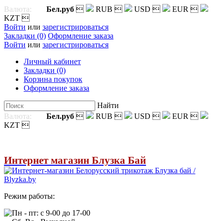
Валюта:
Бел.руб

RUB

USD

EUR

KZT

Войти
или
зарегистрироваться
Закладки (0)
Оформление заказа
Войти
или
зарегистрироваться
Личный кабинет
Закладки (0)
Корзина покупок
Оформление заказа
Найти
Валюта:
Бел.руб

RUB

USD

EUR

KZT

Интернет магазин Блузка Бай
Режим работы:
Пн - пт: с 9-00 до 17-00