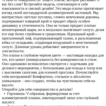
вас без слов? Встречайте модель, сочетающую в себе
изысканность и смелый дизайн! Это миди-платье притягивает
взгляд своей нестандартной асимметричной застежкой. Ряд
контрастных светлых пуговиц, словно жемчужная дорожка,
подчеркивает изящный крой и придает образу особую
динамику и утонченность. Она не только придает платью
неповторимый шарм, но и визуально вытягивает силуэт, делая
его еще более стройным и грациозным. Идеальный крой –
приталенный лиф, подчеркивающий талию, и расклешенная
юбка со складками, создающая воздушный и женственный
силуэт. Длинные рукава добавляют завершенности и
элегантности.
Это платье в глубоком черном цвете — настоящая находка для
тех, кто ценит универсальность без компромиссов в стиле.
Оно одинаково великолепно смотрится с лодочками для
делового мероприятия, с ботильонами для похода в театр или
с высокими сапогами для осенней прогулки. Почувствуйте
себя неотразимой! Комфортное, стильное и абсолютно
уникальное – оно создано, чтобы вы чувствовали себя на
высоте.
Откройте для себя совершенство в деталях!
• Горловина: V-образная, формируемая за счет
асимметричной планки, имитирующей запах или глубокий
нахлест.