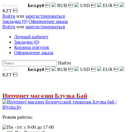
Валюта:
Бел.руб

RUB

USD

EUR

KZT

Войти
или
зарегистрироваться
Закладки (0)
Оформление заказа
Войти
или
зарегистрироваться
Личный кабинет
Закладки (0)
Корзина покупок
Оформление заказа
Найти
Валюта:
Бел.руб

RUB

USD

EUR

KZT

Интернет магазин Блузка Бай
Режим работы:
Пн - пт: с 9-00 до 17-00