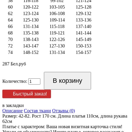
58
116-118
99-102
121-124
60
120-122
103-105
125-128
62
123-124
106-108
129-132
64
125-130
109-114
133-136
66
131-134
115-118
137-140
68
135-138
119-121
141-144
70
138-143
122-126
145-149
72
143-147
127-130
150-153
74
148-152
131-134
154-157
287 Бел.руб
Количество:
Быстрый заказ!
в закладки
Описание
Состав ткани
Отзывы (0)
Размер: 42-82. Рост 170 см. Длина платья 110см, длина рукава
62см
Платье с характером: Ваша новая визитная карточка стиля!
Устали от обыденности? Ищете платье, которое расскажет о