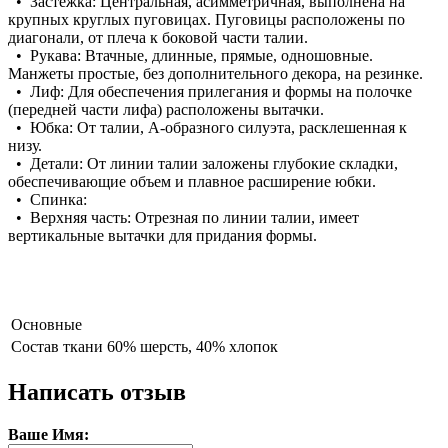
• Застежка: Центральная, асимметричная, выполнена на
крупных круглых пуговицах. Пуговицы расположены по
диагонали, от плеча к боковой части талии.
• Рукава: Втачные, длинные, прямые, одношовные.
Манжеты простые, без дополнительного декора, на резинке.
• Лиф: Для обеспечения прилегания и формы на полочке
(передней части лифа) расположены вытачки.
• Юбка: От талии, А-образного силуэта, расклешенная к
низу.
• Детали: От линии талии заложены глубокие складки,
обеспечивающие объем и плавное расширение юбки.
• Спинка:
• Верхняя часть: Отрезная по линии талии, имеет
вертикальные вытачки для придания формы.
Основные
Состав ткани
60% шерсть, 40% хлопок
Написать отзыв
Ваше Имя: