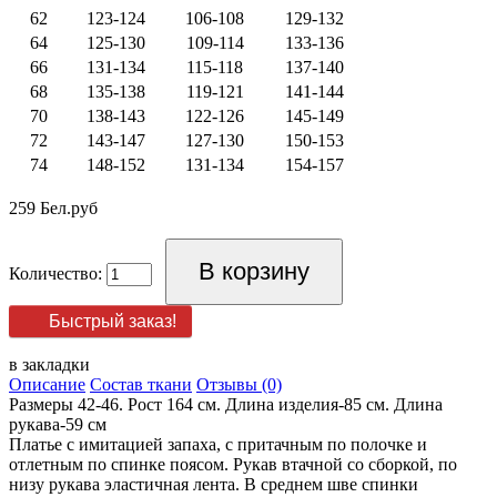
62
123-124
106-108
129-132
64
125-130
109-114
133-136
66
131-134
115-118
137-140
68
135-138
119-121
141-144
70
138-143
122-126
145-149
72
143-147
127-130
150-153
74
148-152
131-134
154-157
259 Бел.руб
Количество:
Быстрый заказ!
в закладки
Описание
Состав ткани
Отзывы (0)
Размеры 42-46. Рост 164 см. Длина изделия-85 см. Длина
рукава-59 см
Платье с имитацией запаха, с притачным по полочке и
отлетным по спинке поясом. Рукав втачной со сборкой, по
низу рукава эластичная лента. В среднем шве спинки