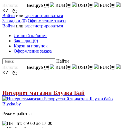
Валюта:
Бел.руб

RUB

USD

EUR

KZT

Войти
или
зарегистрироваться
Закладки (0)
Оформление заказа
Войти
или
зарегистрироваться
Личный кабинет
Закладки (0)
Корзина покупок
Оформление заказа
Найти
Валюта:
Бел.руб

RUB

USD

EUR

KZT

Интернет магазин Блузка Бай
Режим работы:
Пн - пт: с 9-00 до 17-00