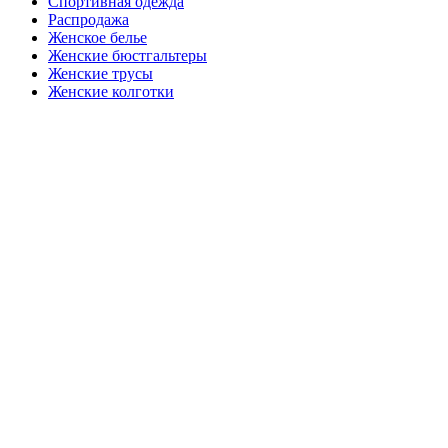
Спортивная одежда
Распродажа
Женское белье
Женские бюстгальтеры
Женские трусы
Женские колготки
Закажите в подарок
Порадуйте любимых