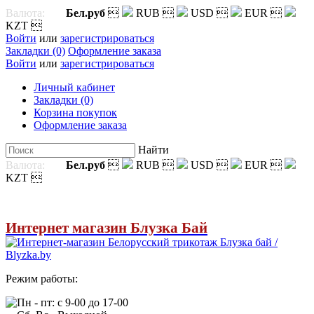
Валюта:
Бел.руб

RUB

USD

EUR

KZT

Войти
или
зарегистрироваться
Закладки (0)
Оформление заказа
Войти
или
зарегистрироваться
Личный кабинет
Закладки (0)
Корзина покупок
Оформление заказа
Найти
Валюта:
Бел.руб

RUB

USD

EUR

KZT

Интернет магазин Блузка Бай
Режим работы:
Пн - пт: с 9-00 до 17-00