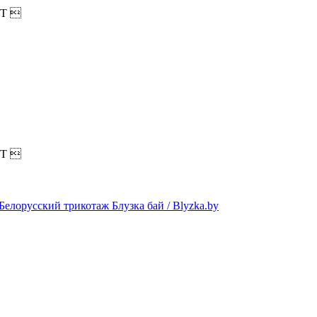
T

T
