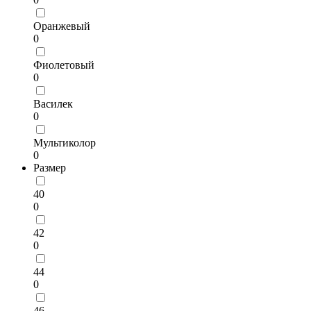
Оранжевый
0
Фиолетовый
0
Василек
0
Мультиколор
0
Размер
40
0
42
0
44
0
46