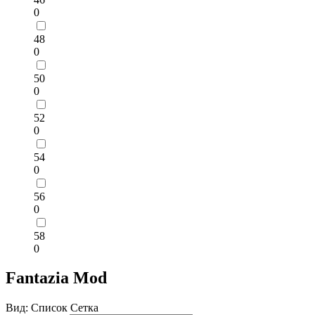
0
48
0
50
0
52
0
54
0
56
0
58
0
Fantazia Mod
Вид:
Список
Сетка