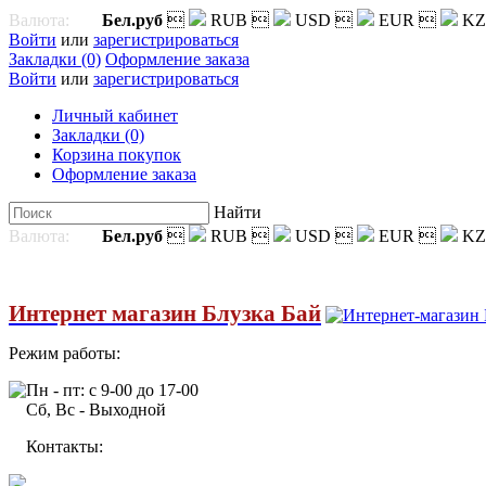
Валюта:
Бел.руб

RUB

USD

EUR

KZ
Войти
или
зарегистрироваться
Закладки (0)
Оформление заказа
Войти
или
зарегистрироваться
Личный кабинет
Закладки (0)
Корзина покупок
Оформление заказа
Найти
Валюта:
Бел.руб

RUB

USD

EUR

KZ
Интернет магазин Блузка Бай
Режим работы:
Пн - пт: с 9-00 до 17-00
Сб, Вс - Выходной
Контакты: