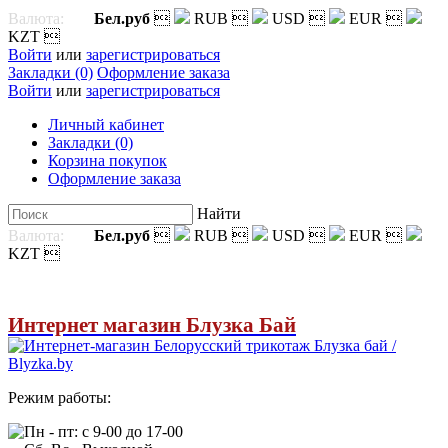
Валюта:
Бел.руб

RUB

USD

EUR

KZT

Войти
или
зарегистрироваться
Закладки (0)
Оформление заказа
Войти
или
зарегистрироваться
Личный кабинет
Закладки (0)
Корзина покупок
Оформление заказа
Найти
Валюта:
Бел.руб

RUB

USD

EUR

KZT

Интернет магазин Блузка Бай
Режим работы:
Пн - пт: с 9-00 до 17-00