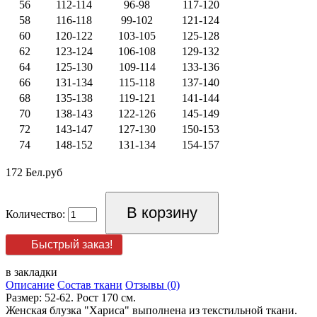
56
112-114
96-98
117-120
58
116-118
99-102
121-124
60
120-122
103-105
125-128
62
123-124
106-108
129-132
64
125-130
109-114
133-136
66
131-134
115-118
137-140
68
135-138
119-121
141-144
70
138-143
122-126
145-149
72
143-147
127-130
150-153
74
148-152
131-134
154-157
172 Бел.руб
Количество:
Быстрый заказ!
в закладки
Описание
Состав ткани
Отзывы (0)
Размер: 52-62. Рост 170 см.
Женская блузка "Хариса" выполнена из текстильной ткани.