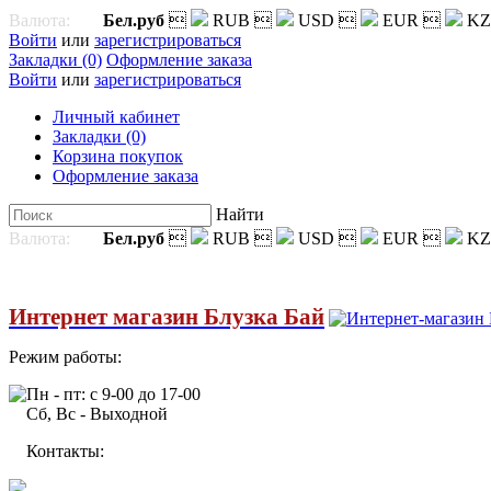
Валюта:
Бел.руб

RUB

USD

EUR

KZ
Войти
или
зарегистрироваться
Закладки (0)
Оформление заказа
Войти
или
зарегистрироваться
Личный кабинет
Закладки (0)
Корзина покупок
Оформление заказа
Найти
Валюта:
Бел.руб

RUB

USD

EUR

KZ
Интернет магазин Блузка Бай
Режим работы:
Пн - пт: с 9-00 до 17-00
Сб, Вс - Выходной
Контакты: