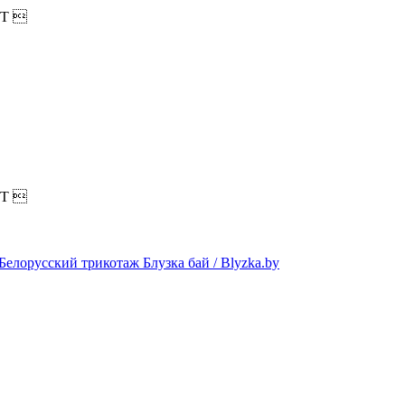
T

T
