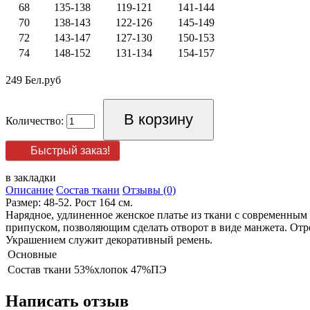
68
135-138
119-121
141-144
70
138-143
122-126
145-149
72
143-147
127-130
150-153
74
148-152
131-134
154-157
249 Бел.руб
Количество:
Быстрый заказ!
в закладки
Описание
Состав ткани
Отзывы (0)
Размер: 48-52. Рост 164 см.
Нарядное, удлиненное женское платье из ткани с современным 
припуском, позволяющим сделать отворот в виде манжета. Отр
Украшением служит декоративный ремень.
Основные
Состав ткани
53%хлопок 47%ПЭ
Написать отзыв