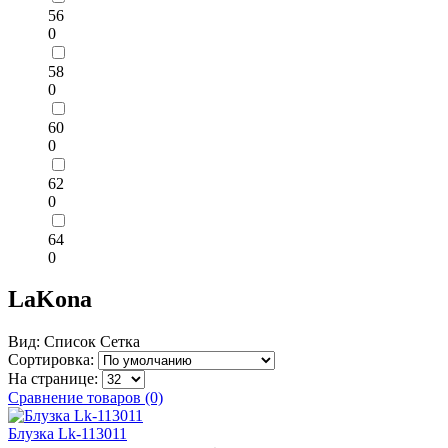
56
0
58
0
60
0
62
0
64
0
LaKona
Вид:
Список
Сетка
Сортировка:
На странице:
Сравнение товаров (0)
Блузка Lk-113011