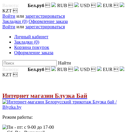
Валюта:
Бел.руб

RUB

USD

EUR

KZT

Войти
или
зарегистрироваться
Закладки (0)
Оформление заказа
Войти
или
зарегистрироваться
Личный кабинет
Закладки (0)
Корзина покупок
Оформление заказа
Найти
Валюта:
Бел.руб

RUB

USD

EUR

KZT

Интернет магазин Блузка Бай
Режим работы:
Пн - пт: с 9-00 до 17-00