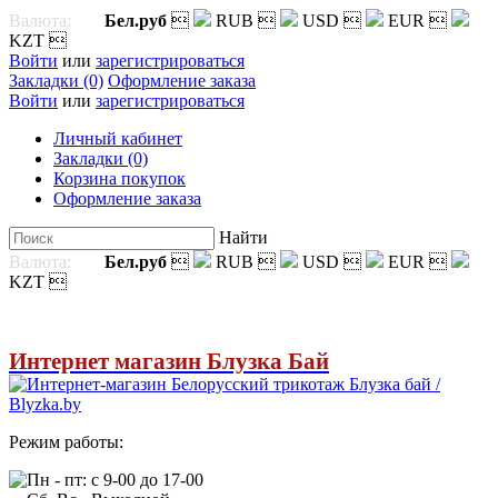
Валюта:
Бел.руб

RUB

USD

EUR

KZT

Войти
или
зарегистрироваться
Закладки (0)
Оформление заказа
Войти
или
зарегистрироваться
Личный кабинет
Закладки (0)
Корзина покупок
Оформление заказа
Найти
Валюта:
Бел.руб

RUB

USD

EUR

KZT

Интернет магазин Блузка Бай
Режим работы:
Пн - пт: с 9-00 до 17-00