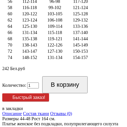
56
112-114
96-98
117-120
58
116-118
99-102
121-124
60
120-122
103-105
125-128
62
123-124
106-108
129-132
64
125-130
109-114
133-136
66
131-134
115-118
137-140
68
135-138
119-121
141-144
70
138-143
122-126
145-149
72
143-147
127-130
150-153
74
148-152
131-134
154-157
242 Бел.руб
Количество:
Быстрый заказ!
в закладки
Описание
Состав ткани
Отзывы (0)
Размеры 44-48 Рост 164 см.
Платье женское без подкладки, полуприлегающего силуэта