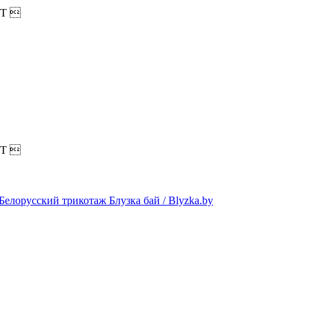
T

T
