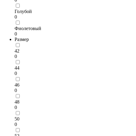
Голубой
0
Фиолетовый
0
Размер
42
0
44
0
46
0
48
0
50
0
52