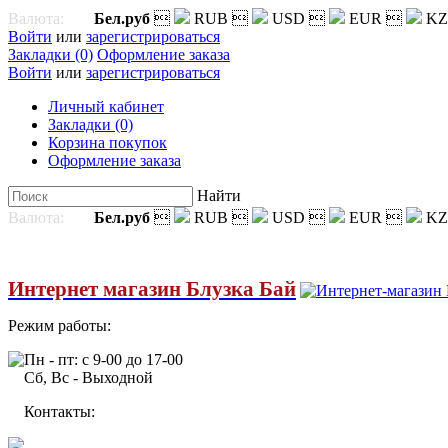
Валюта:
Бел.руб

RUB

USD

EUR

KZ
Войти
или
зарегистрироваться
Закладки (0)
Оформление заказа
Войти
или
зарегистрироваться
Личный кабинет
Закладки (0)
Корзина покупок
Оформление заказа
Найти
Валюта:
Бел.руб

RUB

USD

EUR

KZ
Интернет магазин Блузка Бай
Режим работы:
Пн - пт: с 9-00 до 17-00
Сб, Вс - Выходной
Контакты: