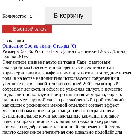
Количество:
Быстрый заказ!
в закладки
Описание
Состав ткани
Отзывы (0)
Размеры 50-56. Рост 164 см. Длина по спинке-120см. Длина
рукава -61см.
Элегантное зимнее пальто из ткани Лаке, с матовым
благородным блеском и проверенными техническими
характеристиками, комфортными для носки в холодное время
года ,в качестве наполнителя используется современный
утеплитель с высокой теплоизоляцией 200 гр/м который
сохраняет лёгкость и объем не утяжеляя силуэт, в качестве
подкладки используется ветрозащитная мембрана, барьер,
пальто имеет прямой слегка расслабленный крой глубокий
капюшон с роскошной меховой отделкой создает эффект
мягкого обрамление лица и защищает от ветра и снега
функциональные крупные накладные карманы придают
изделию практичность а скрытая застёжка и аккуратная
растяжка подчёркивают лаконичный современный стиль
пальто сдержанное элегантная оно идеально подойдёт для