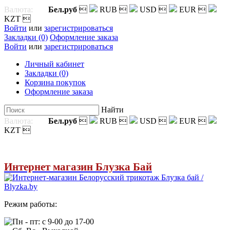
Валюта:
Бел.руб

RUB

USD

EUR

KZT

Войти
или
зарегистрироваться
Закладки (0)
Оформление заказа
Войти
или
зарегистрироваться
Личный кабинет
Закладки (0)
Корзина покупок
Оформление заказа
Найти
Валюта:
Бел.руб

RUB

USD

EUR

KZT

Интернет магазин Блузка Бай
Режим работы:
Пн - пт: с 9-00 до 17-00