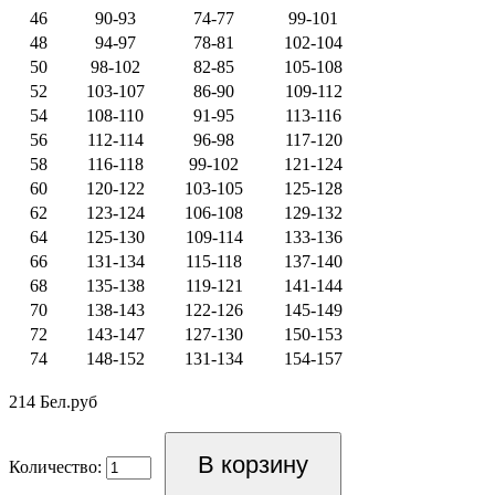
46
90-93
74-77
99-101
48
94-97
78-81
102-104
50
98-102
82-85
105-108
52
103-107
86-90
109-112
54
108-110
91-95
113-116
56
112-114
96-98
117-120
58
116-118
99-102
121-124
60
120-122
103-105
125-128
62
123-124
106-108
129-132
64
125-130
109-114
133-136
66
131-134
115-118
137-140
68
135-138
119-121
141-144
70
138-143
122-126
145-149
72
143-147
127-130
150-153
74
148-152
131-134
154-157
214 Бел.руб
Количество: