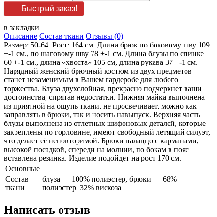
Быстрый заказ!
в закладки
Описание
Состав ткани
Отзывы (0)
Размер: 50-64. Рост: 164 см. Длина брюк по боковому шву 109
+-1 см., по шаговому шву 78 +-1 см. Длина блузы по спинке
60 +-1 см., длина «хвоста» 105 см, длина рукава 37 +-1 см.
Нарядный женский брючный костюм из двух предметов
станет незаменимым в Вашем гардеробе для любого
торжества. Блуза двухслойная, прекрасно подчеркнет ваши
достоинства, спрятав недостатки. Нижняя майка выполнена
из приятной на ощупь ткани, не просвечивает, можно как
заправлять в брюки, так и носить навыпуск. Верхняя часть
блузы выполнена из отлетных шифоновых деталей, которые
закреплены по горловине, имеют свободный летящий силуэт,
что делает её неповторимой. Брюки палаццо с карманами,
высокой посадкой, спереди на молнии, по бокам в пояс
вставлена резинка. Изделие подойдет на рост 170 см.
Основные
Состав
блуза — 100% полиэстер, брюки — 68%
ткани
полиэстер, 32% вискоза
Написать отзыв