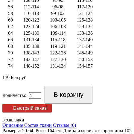
54
108-110
91-95
113-116
56
112-114
96-98
117-120
58
116-118
99-102
121-124
60
120-122
103-105
125-128
62
123-124
106-108
129-132
64
125-130
109-114
133-136
66
131-134
115-118
137-140
68
135-138
119-121
141-144
70
138-143
122-126
145-149
72
143-147
127-130
150-153
74
148-152
131-134
154-157
179 Бел.руб
Количество:
Быстрый заказ!
в закладки
Описание
Состав ткани
Отзывы (0)
Размеры: 50-64. Рост: 164 см. Длина изделия от горловины 105