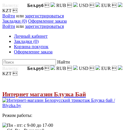
Валюта:
Бел.руб

RUB

USD

EUR

KZT

Войти
или
зарегистрироваться
Закладки (0)
Оформление заказа
Войти
или
зарегистрироваться
Личный кабинет
Закладки (0)
Корзина покупок
Оформление заказа
Найти
Валюта:
Бел.руб

RUB

USD

EUR

KZT

Интернет магазин Блузка Бай
Режим работы:
Пн - пт: с 9-00 до 17-00