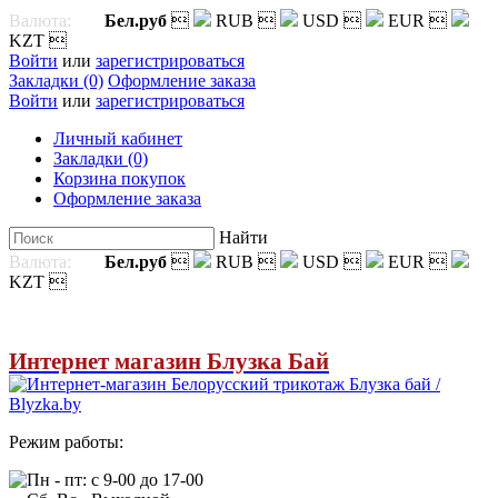
Валюта:
Бел.руб

RUB

USD

EUR

KZT

Войти
или
зарегистрироваться
Закладки (0)
Оформление заказа
Войти
или
зарегистрироваться
Личный кабинет
Закладки (0)
Корзина покупок
Оформление заказа
Найти
Валюта:
Бел.руб

RUB

USD

EUR

KZT

Интернет магазин Блузка Бай
Режим работы:
Пн - пт: с 9-00 до 17-00