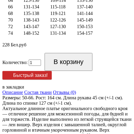
64
125-130
109-114
133-136
66
131-134
115-118
137-140
68
135-138
119-121
141-144
70
138-143
122-126
145-149
72
143-147
127-130
150-153
74
148-152
131-134
154-157
228 Бел.руб
Количество:
Быстрый заказ!
в закладки
Описание
Состав ткани
Отзывы (0)
Размеры: 50-66. Рост: 164 см. Длина рукава 45 см (+/-1 см).
Длина по спинке 127 см (+/-1 см).
Актуальное длинное платье оригинального свободного кроя
— отличное решение для межсезонной погоды, для будней и
для торжеств. Изделие выполнено из легкой струящейся ткани
— лен вишер. Верх изделия с завышенной талией, округлой
горловиной и втачным укороченным рукавом. Верх