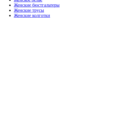
Женские бюстгальтеры
Женские трусы
Женские колготки
Закажите в подарок
Порадуйте любимых