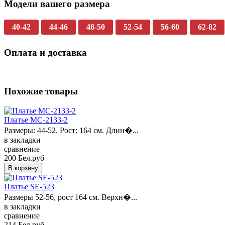
Модели вашего размера
40-42
44-46
48-50
52-54
56-60
62-82
Оплата и доставка
Похожие товары
Платье MC-2133-2
Размеры: 44-52. Рост: 164 см. Длин�...
в закладки
сравнение
200 Бел.руб
Платье SE-523
Размеры 52-56, рост 164 см. Верхн�...
в закладки
сравнение
214 Бел.руб