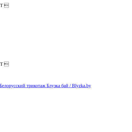
T

T
