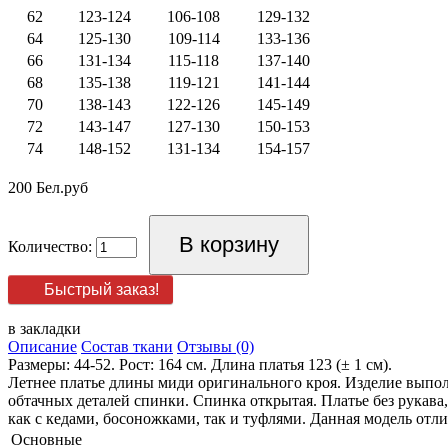
62
123-124
106-108
129-132
64
125-130
109-114
133-136
66
131-134
115-118
137-140
68
135-138
119-121
141-144
70
138-143
122-126
145-149
72
143-147
127-130
150-153
74
148-152
131-134
154-157
200 Бел.руб
Количество:
Быстрый заказ!
в закладки
Описание
Состав ткани
Отзывы (0)
Размеры: 44-52. Рост: 164 см. Длина платья 123 (± 1 см).
Летнее платье длины миди оригинального кроя. Изделие выпол
обтачных деталей спинки. Спинка открытая. Платье без рукава,
как с кедами, босоножками, так и туфлями. Данная модель отли
Основные