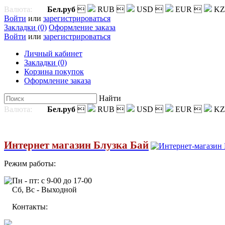
Валюта:
Бел.руб

RUB

USD

EUR

KZ
Войти
или
зарегистрироваться
Закладки (0)
Оформление заказа
Войти
или
зарегистрироваться
Личный кабинет
Закладки (0)
Корзина покупок
Оформление заказа
Найти
Валюта:
Бел.руб

RUB

USD

EUR

KZ
Интернет магазин Блузка Бай
Режим работы:
Пн - пт: с 9-00 до 17-00
Сб, Вс - Выходной
Контакты: