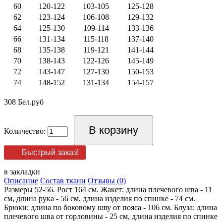
60
120-122
103-105
125-128
62
123-124
106-108
129-132
64
125-130
109-114
133-136
66
131-134
115-118
137-140
68
135-138
119-121
141-144
70
138-143
122-126
145-149
72
143-147
127-130
150-153
74
148-152
131-134
154-157
308 Бел.руб
Количество:
Быстрый заказ!
в закладки
Описание
Состав ткани
Отзывы (0)
Размеры 52-56. Рост 164 см. Жакет: длина плечевого шва - 11
см, длина рука - 56 см, длина изделия по спинке - 74 см.
Брюки: длина по боковому шву от пояса - 106 см. Блуза: длина
плечевого шва от горловины - 25 см, длина изделия по спинке