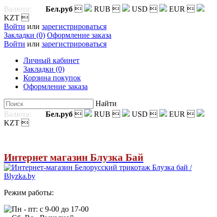
Валюта:
Бел.руб

RUB

USD

EUR

KZT

Войти
или
зарегистрироваться
Закладки (0)
Оформление заказа
Войти
или
зарегистрироваться
Личный кабинет
Закладки (0)
Корзина покупок
Оформление заказа
Найти
Валюта:
Бел.руб

RUB

USD

EUR

KZT

Интернет магазин Блузка Бай
Режим работы:
Пн - пт: с 9-00 до 17-00