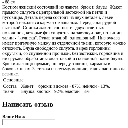
- 68 см.
Костюм женский состоящий из жакета, брюк и блузы. Жакет
прямого силуэта с центральной застежкой на петли и
пуговицы. Деталь переда состоит из двух деталей, левее
которой находится карман с клапаном. Перед с нагрудной
вытачкой. Спинка жакета состоит из двух отлетных
половинок, которые фиксируются на завязку-пояс, по линии
талии - "кулиска". Рукав втачной, одношовный. Низ рукава
имеет притачную манжу из отделочной ткани, которую можно
отложить. Блуза свободного силуэта, вырез горловины
округлый, со спущенной проймой, без застежки, горловина и
низ рукава обработаны окантовкой из основной ткани блузы.
Брюки-палаццо прямые, по переду защипы, карманы в
боковых швах. Застежка на тесьму-молнию, талия частично на
резинке.
Основные
Состав
Жакет + брюки: вискоза - 87%, нейлон - 13%.
ткани
Блузка: хлопок - 92%, эластан - 8%.
Написать отзыв
Ваше Имя: