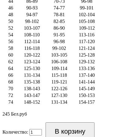
44
86-89
70-73
96-98
46
90-93
74-77
99-101
48
94-97
78-81
102-104
50
98-102
82-85
105-108
52
103-107
86-90
109-112
54
108-110
91-95
113-116
56
112-114
96-98
117-120
58
116-118
99-102
121-124
60
120-122
103-105
125-128
62
123-124
106-108
129-132
64
125-130
109-114
133-136
66
131-134
115-118
137-140
68
135-138
119-121
141-144
70
138-143
122-126
145-149
72
143-147
127-130
150-153
74
148-152
131-134
154-157
245 Бел.руб
Количество: