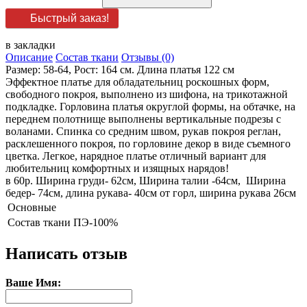
Быстрый заказ!
в закладки
Описание
Состав ткани
Отзывы (0)
Размер: 58-64, Рост: 164 см. Длина платья 122 см
Эффектное платье для обладательниц роскошных форм,
свободного покроя, выполнено из шифона, на трикотажной
подкладке. Горловина платья округлой формы, на обтачке, на
переднем полотнище выполнены вертикальные подрезы с
воланами. Спинка со средним швом, рукав покроя реглан,
расклешенного покроя, по горловине декор в виде съемного
цветка. Легкое, нарядное платье отличный вариант для
любительниц комфортных и изящных нарядов!
в 60р. Ширина груди- 62см, Ширина талии -64см, Ширина
бедер- 74см, длина рукава- 40см от горл, ширина рукава 26см
Основные
Состав ткани
ПЭ-100%
Написать отзыв
Ваше Имя: