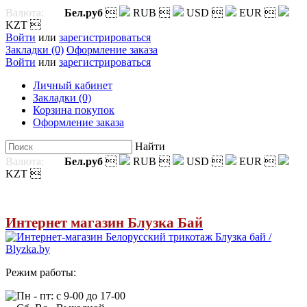
Валюта:
Бел.руб

RUB

USD

EUR

KZT

Войти
или
зарегистрироваться
Закладки (0)
Оформление заказа
Войти
или
зарегистрироваться
Личный кабинет
Закладки (0)
Корзина покупок
Оформление заказа
Найти
Валюта:
Бел.руб

RUB

USD

EUR

KZT

Интернет магазин Блузка Бай
Режим работы:
Пн - пт: с 9-00 до 17-00