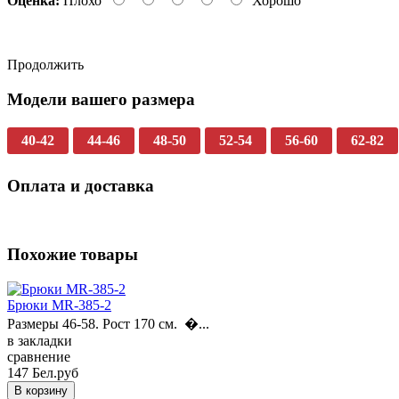
Оценка:
Плохо
Хорошо
Продолжить
Модели вашего размера
40-42
44-46
48-50
52-54
56-60
62-82
Оплата и доставка
Похожие товары
Брюки MR-385-2
Размеры 46-58. Рост 170 см. �...
в закладки
сравнение
147 Бел.руб