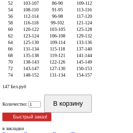
52
103-107
86-90
109-112
54
108-110
91-95
113-116
56
112-114
96-98
117-120
58
116-118
99-102
121-124
60
120-122
103-105
125-128
62
123-124
106-108
129-132
64
125-130
109-114
133-136
66
131-134
115-118
137-140
68
135-138
119-121
141-144
70
138-143
122-126
145-149
72
143-147
127-130
150-153
74
148-152
131-134
154-157
147 Бел.руб
Количество:
Быстрый заказ!
в закладки