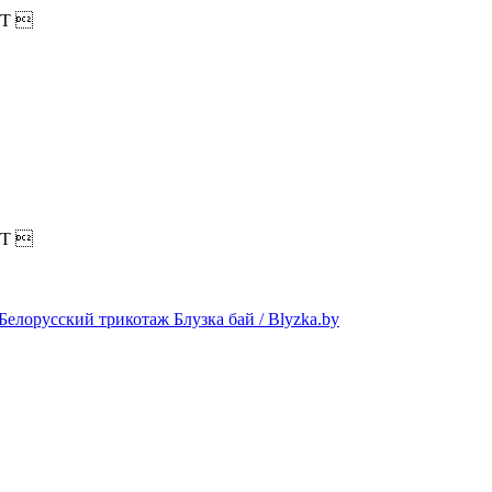
T

T
