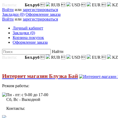
Валюта:
Бел.руб

RUB

USD

EUR

KZ
Войти
или
зарегистрироваться
Закладки (0)
Оформление заказа
Войти
или
зарегистрироваться
Личный кабинет
Закладки (0)
Корзина покупок
Оформление заказа
Найти
Валюта:
Бел.руб

RUB

USD

EUR

KZ
Интернет магазин Блузка Бай
Режим работы:
Пн - пт: с 9-00 до 17-00
Сб, Вс - Выходной
Контакты: