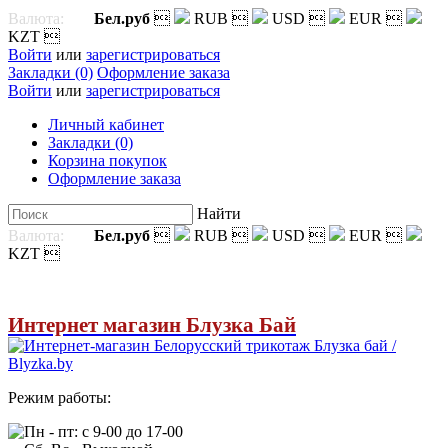
Валюта:
Бел.руб

RUB

USD

EUR

KZT

Войти
или
зарегистрироваться
Закладки (0)
Оформление заказа
Войти
или
зарегистрироваться
Личный кабинет
Закладки (0)
Корзина покупок
Оформление заказа
Найти
Валюта:
Бел.руб

RUB

USD

EUR

KZT

Интернет магазин Блузка Бай
Режим работы:
Пн - пт: с 9-00 до 17-00