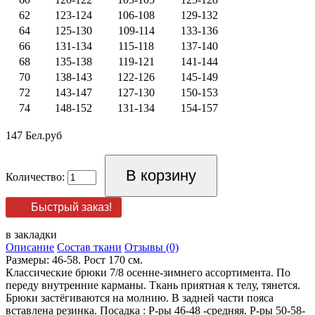
62
123-124
106-108
129-132
64
125-130
109-114
133-136
66
131-134
115-118
137-140
68
135-138
119-121
141-144
70
138-143
122-126
145-149
72
143-147
127-130
150-153
74
148-152
131-134
154-157
147 Бел.руб
Количество:
Быстрый заказ!
в закладки
Описание
Состав ткани
Отзывы (0)
Размеры: 46-58. Рост 170 см.
Классические брюки 7/8 осенне-зимнего ассортимента. По
переду внутренние карманы. Ткань приятная к телу, тянется.
Брюки застёгиваются на молнию. В задней части пояса
вставлена резинка. Посадка : Р-ры 46-48 -средняя. Р-ры 50-58-