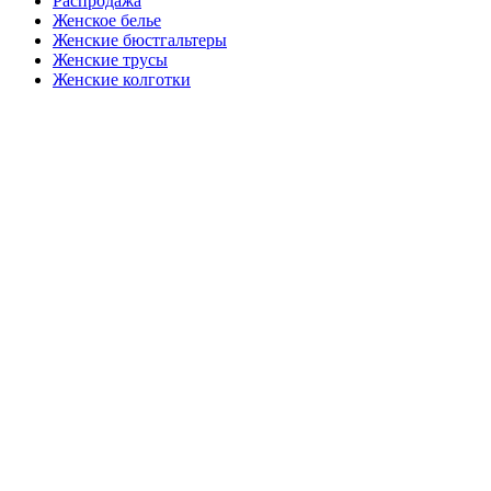
Распродажа
Женское белье
Женские бюстгальтеры
Женские трусы
Женские колготки
Закажите в подарок
Порадуйте любимых