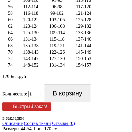
54
108-110
91-95
113-116
56
112-114
96-98
117-120
58
116-118
99-102
121-124
60
120-122
103-105
125-128
62
123-124
106-108
129-132
64
125-130
109-114
133-136
66
131-134
115-118
137-140
68
135-138
119-121
141-144
70
138-143
122-126
145-149
72
143-147
127-130
150-153
74
148-152
131-134
154-157
179 Бел.руб
Количество:
Быстрый заказ!
в закладки
Описание
Состав ткани
Отзывы (0)
Размеры 44-54. Рост 170 см.