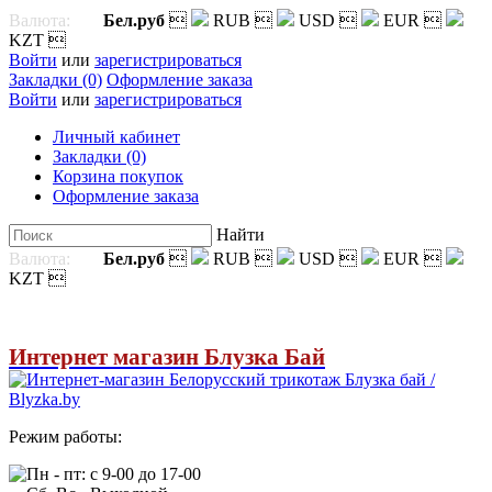
Валюта:
Бел.руб

RUB

USD

EUR

KZT

Войти
или
зарегистрироваться
Закладки (0)
Оформление заказа
Войти
или
зарегистрироваться
Личный кабинет
Закладки (0)
Корзина покупок
Оформление заказа
Найти
Валюта:
Бел.руб

RUB

USD

EUR

KZT

Интернет магазин Блузка Бай
Режим работы:
Пн - пт: с 9-00 до 17-00