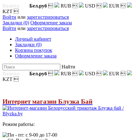
Валюта:
Бел.руб

RUB

USD

EUR

KZT

Войти
или
зарегистрироваться
Закладки (0)
Оформление заказа
Войти
или
зарегистрироваться
Личный кабинет
Закладки (0)
Корзина покупок
Оформление заказа
Найти
Валюта:
Бел.руб

RUB

USD

EUR

KZT

Интернет магазин Блузка Бай
Режим работы:
Пн - пт: с 9-00 до 17-00