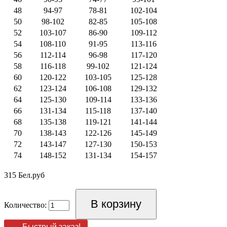
48
94-97
78-81
102-104
50
98-102
82-85
105-108
52
103-107
86-90
109-112
54
108-110
91-95
113-116
56
112-114
96-98
117-120
58
116-118
99-102
121-124
60
120-122
103-105
125-128
62
123-124
106-108
129-132
64
125-130
109-114
133-136
66
131-134
115-118
137-140
68
135-138
119-121
141-144
70
138-143
122-126
145-149
72
143-147
127-130
150-153
74
148-152
131-134
154-157
315 Бел.руб
Количество:
Быстрый заказ!