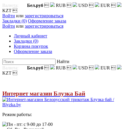
Валюта:
Бел.руб

RUB

USD

EUR

KZT

Войти
или
зарегистрироваться
Закладки (0)
Оформление заказа
Войти
или
зарегистрироваться
Личный кабинет
Закладки (0)
Корзина покупок
Оформление заказа
Найти
Валюта:
Бел.руб

RUB

USD

EUR

KZT

Интернет магазин Блузка Бай
Режим работы:
Пн - пт: с 9-00 до 17-00