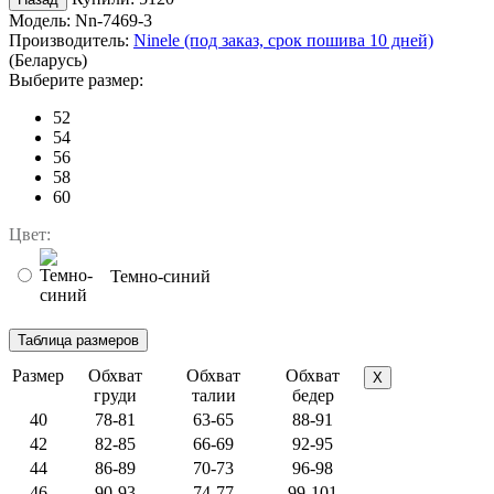
Модель:
Nn-7469-3
Производитель:
Ninele (под заказ, срок пошива 10 дней)
(Беларусь)
Выберите размер:
52
54
56
58
60
Цвет:
Темно-синий
Размер
Обхват
Обхват
Обхват
X
груди
талии
бедер
40
78-81
63-65
88-91
42
82-85
66-69
92-95
44
86-89
70-73
96-98
46
90-93
74-77
99-101