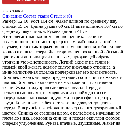
в закладки
Описание
Состав ткани
Отзывы (0)
Размер: 52-60. Рост 164 см. Жакет длиной по среднему шву
спинки 55 см. Длина рукава 60 см. Платье длинной 107 см по
среднему шву спинки. Рукава длиной 41 см.
Этот элегантный костюм – воплощение классики и
изысканности, он станет прекрасным выбором для особых
случаев, таких как торжественные мероприятия, юбилеи или
корпоративные вечера. Жакет дополнен роскошной объемной
цветочной аппликацией на плечах, придающей образу
утонченную женственность. Легкий акцент на талии и
прямой крой жакета делают силуэт визуально стройнее, а
минималистичная отделка подчеркивает его элегантность.
Комплект женский, двух предметный, состоящий из жакета и
платья. Комплект выполнен из костюмной – плательной
ткани. Жакет полуприлегающего силуэта. Перед с
рельефными швами, выходящими из пройм до низа и
нагрудными вытачками, идущими из рельефов к центру
груди. Борта прямые, без застежки, не доходят до центра
переда. В верхней правой части переда нашит декоративный
цветок. Спинка со средним швом, с рельефами, идущими от
плеча до низа. Горловина спинки и переда округлой формой,
спереди углубленная. Рукава втачные, двушовные. Жакет на