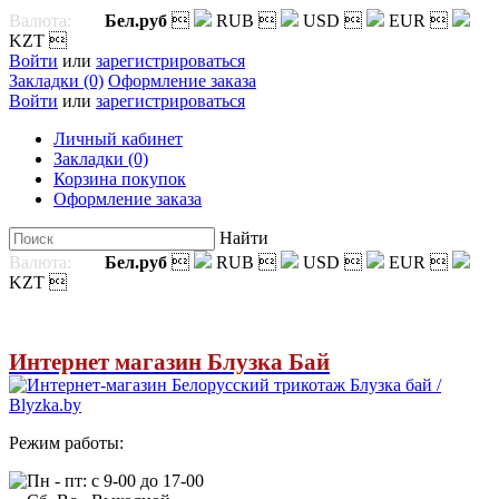
Валюта:
Бел.руб

RUB

USD

EUR

KZT

Войти
или
зарегистрироваться
Закладки (0)
Оформление заказа
Войти
или
зарегистрироваться
Личный кабинет
Закладки (0)
Корзина покупок
Оформление заказа
Найти
Валюта:
Бел.руб

RUB

USD

EUR

KZT

Интернет магазин Блузка Бай
Режим работы:
Пн - пт: с 9-00 до 17-00