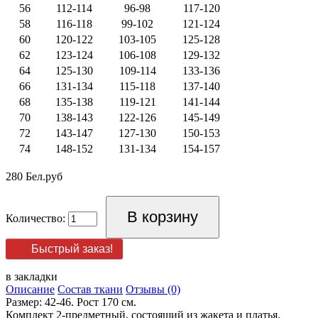
56
112-114
96-98
117-120
58
116-118
99-102
121-124
60
120-122
103-105
125-128
62
123-124
106-108
129-132
64
125-130
109-114
133-136
66
131-134
115-118
137-140
68
135-138
119-121
141-144
70
138-143
122-126
145-149
72
143-147
127-130
150-153
74
148-152
131-134
154-157
280 Бел.руб
Количество:
Быстрый заказ!
в закладки
Описание
Состав ткани
Отзывы (0)
Размер: 42-46. Рост 170 см.
Комплект 2-предметный, состоящий из жакета и платья.