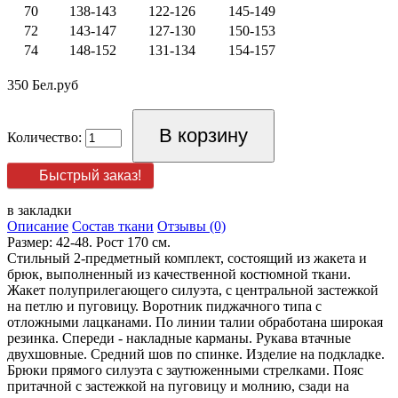
70
138-143
122-126
145-149
72
143-147
127-130
150-153
74
148-152
131-134
154-157
350 Бел.руб
Количество:
Быстрый заказ!
в закладки
Описание
Состав ткани
Отзывы (0)
Размер: 42-48. Рост 170 см.
Стильный 2-предметный комплект, состоящий из жакета и
брюк, выполненный из качественной костюмной ткани.
Жакет полуприлегающего силуэта, с центральной застежкой
на петлю и пуговицу. Воротник пиджачного типа с
отложными лацканами. По линии талии обработана широкая
резинка. Спереди - накладные карманы. Рукава втачные
двухшовные. Средний шов по спинке. Изделие на подкладке.
Брюки прямого силуэта с заутюженными стрелками. Пояс
притачной с застежкой на пуговицу и молнию, сзади на