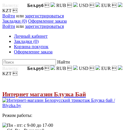
Валюта:
Бел.руб

RUB

USD

EUR

KZT

Войти
или
зарегистрироваться
Закладки (0)
Оформление заказа
Войти
или
зарегистрироваться
Личный кабинет
Закладки (0)
Корзина покупок
Оформление заказа
Найти
Валюта:
Бел.руб

RUB

USD

EUR

KZT

Интернет магазин Блузка Бай
Режим работы:
Пн - пт: с 9-00 до 17-00