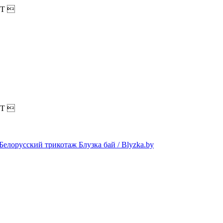
T

T
