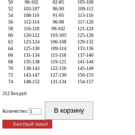
50
98-102
82-85
105-108
52
103-107
86-90
109-112
54
108-110
91-95
113-116
56
112-114
96-98
117-120
58
116-118
99-102
121-124
60
120-122
103-105
125-128
62
123-124
106-108
129-132
64
125-130
109-114
133-136
66
131-134
115-118
137-140
68
135-138
119-121
141-144
70
138-143
122-126
145-149
72
143-147
127-130
150-153
74
148-152
131-134
154-157
312 Бел.руб
Количество:
Быстрый заказ!