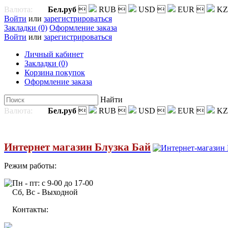
Валюта:
Бел.руб

RUB

USD

EUR

KZ
Войти
или
зарегистрироваться
Закладки (0)
Оформление заказа
Войти
или
зарегистрироваться
Личный кабинет
Закладки (0)
Корзина покупок
Оформление заказа
Найти
Валюта:
Бел.руб

RUB

USD

EUR

KZ
Интернет магазин Блузка Бай
Режим работы:
Пн - пт: с 9-00 до 17-00
Сб, Вс - Выходной
Контакты: