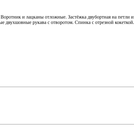
а. Воротник и лацканы отложные. Застёжка двубортная на петл
ые двухшовные рукава с отворотом. Спинка с отрезной кокетко