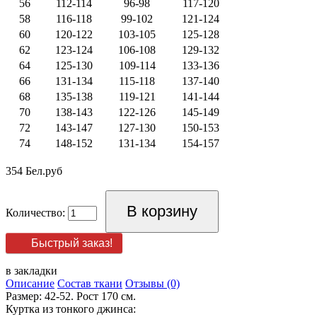
56
112-114
96-98
117-120
58
116-118
99-102
121-124
60
120-122
103-105
125-128
62
123-124
106-108
129-132
64
125-130
109-114
133-136
66
131-134
115-118
137-140
68
135-138
119-121
141-144
70
138-143
122-126
145-149
72
143-147
127-130
150-153
74
148-152
131-134
154-157
354 Бел.руб
Количество:
Быстрый заказ!
в закладки
Описание
Состав ткани
Отзывы (0)
Размер: 42-52. Рост 170 см.
Куртка из тонкого джинса: