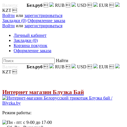
Валюта:
Бел.руб

RUB

USD

EUR

KZT

Войти
или
зарегистрироваться
Закладки (0)
Оформление заказа
Войти
или
зарегистрироваться
Личный кабинет
Закладки (0)
Корзина покупок
Оформление заказа
Найти
Валюта:
Бел.руб

RUB

USD

EUR

KZT

Интернет магазин Блузка Бай
Режим работы:
Пн - пт: с 9-00 до 17-00