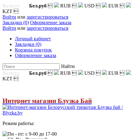
Валюта:
Бел.руб

RUB

USD

EUR

KZT

Войти
или
зарегистрироваться
Закладки (0)
Оформление заказа
Войти
или
зарегистрироваться
Личный кабинет
Закладки (0)
Корзина покупок
Оформление заказа
Найти
Валюта:
Бел.руб

RUB

USD

EUR

KZT

Интернет магазин Блузка Бай
Режим работы:
Пн - пт: с 9-00 до 17-00