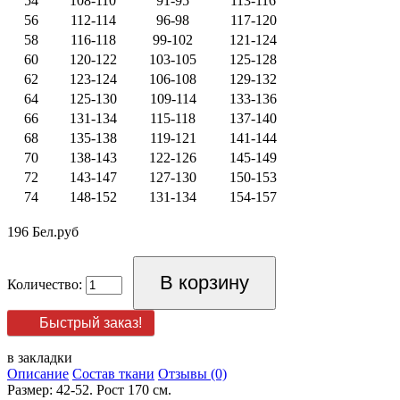
54
108-110
91-95
113-116
56
112-114
96-98
117-120
58
116-118
99-102
121-124
60
120-122
103-105
125-128
62
123-124
106-108
129-132
64
125-130
109-114
133-136
66
131-134
115-118
137-140
68
135-138
119-121
141-144
70
138-143
122-126
145-149
72
143-147
127-130
150-153
74
148-152
131-134
154-157
196 Бел.руб
Количество:
Быстрый заказ!
в закладки
Описание
Состав ткани
Отзывы (0)
Размер: 42-52. Рост 170 см.