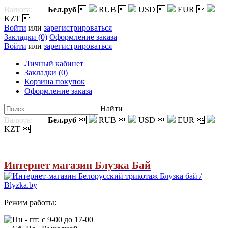
Валюта:
Бел.руб

RUB

USD

EUR

KZT

Войти
или
зарегистрироваться
Закладки (0)
Оформление заказа
Войти
или
зарегистрироваться
Личный кабинет
Закладки (0)
Корзина покупок
Оформление заказа
Найти
Валюта:
Бел.руб

RUB

USD

EUR

KZT

Интернет магазин Блузка Бай
Режим работы:
Пн - пт: с 9-00 до 17-00