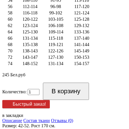
54
108-110
91-95
113-116
56
112-114
96-98
117-120
58
116-118
99-102
121-124
60
120-122
103-105
125-128
62
123-124
106-108
129-132
64
125-130
109-114
133-136
66
131-134
115-118
137-140
68
135-138
119-121
141-144
70
138-143
122-126
145-149
72
143-147
127-130
150-153
74
148-152
131-134
154-157
245 Бел.руб
Количество:
Быстрый заказ!
в закладки
Описание
Состав ткани
Отзывы (0)
Размер: 42-52. Рост 170 см.