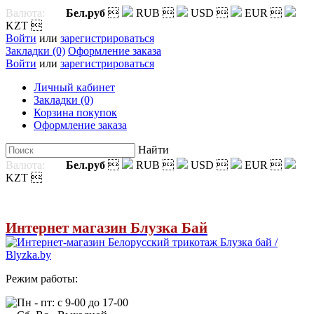
Валюта:
Бел.руб

RUB

USD

EUR

KZT

Войти
или
зарегистрироваться
Закладки (0)
Оформление заказа
Войти
или
зарегистрироваться
Личный кабинет
Закладки (0)
Корзина покупок
Оформление заказа
Найти
Валюта:
Бел.руб

RUB

USD

EUR

KZT

Интернет магазин Блузка Бай
Режим работы:
Пн - пт: с 9-00 до 17-00