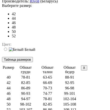
Производитель:
Rivoli
(Беларусь)
Выберите размер:
42
44
46
48
50
52
Цвет:
Белый
Размер
Обхват
Обхват
Обхват
X
груди
талии
бедер
40
78-81
63-65
88-91
42
82-85
66-69
92-95
44
86-89
70-73
96-98
46
90-93
74-77
99-101
48
94-97
78-81
102-104
50
98-102
82-85
105-108
52
103-107
86-90
109-112