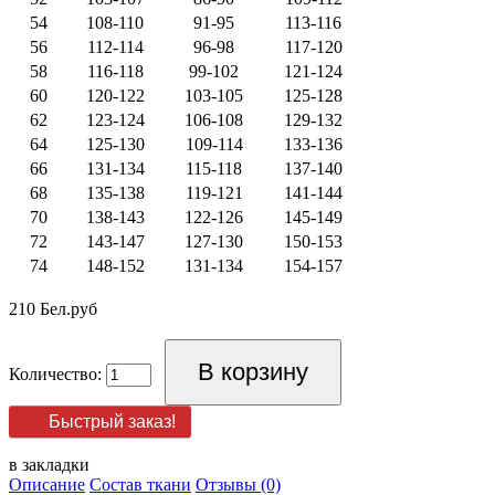
54
108-110
91-95
113-116
56
112-114
96-98
117-120
58
116-118
99-102
121-124
60
120-122
103-105
125-128
62
123-124
106-108
129-132
64
125-130
109-114
133-136
66
131-134
115-118
137-140
68
135-138
119-121
141-144
70
138-143
122-126
145-149
72
143-147
127-130
150-153
74
148-152
131-134
154-157
210 Бел.руб
Количество:
Быстрый заказ!
в закладки
Описание
Состав ткани
Отзывы (0)