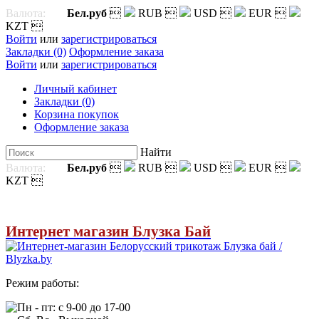
Валюта:
Бел.руб

RUB

USD

EUR

KZT

Войти
или
зарегистрироваться
Закладки (0)
Оформление заказа
Войти
или
зарегистрироваться
Личный кабинет
Закладки (0)
Корзина покупок
Оформление заказа
Найти
Валюта:
Бел.руб

RUB

USD

EUR

KZT

Интернет магазин Блузка Бай
Режим работы:
Пн - пт: с 9-00 до 17-00